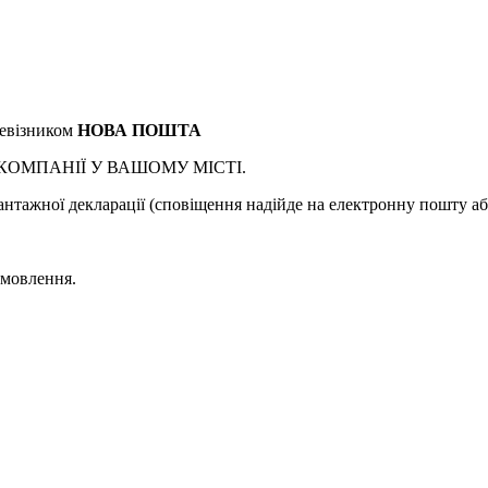
ревізником
НОВА ПОШТА
КОМПАНІЇ У ВАШОМУ МІСТІ.
антажної декларації (сповіщення надійде на електронну пошту аб
амовлення.